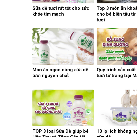
Sữa dê tươi rất tốt cho sức
Top 3 món ăn khoá
khỏe tim mạch
cho bé biến tấu từ
tươi
Món ăn ngon cùng sữa dê
Quy trình sản xuất
tươi nguyên chất
tươi từ trang trại
TOP 3 loại Sữa Dê giúp bé
10 lợi ích không ng
Hấp Thu và Tăng Cân tốt
sữa dê