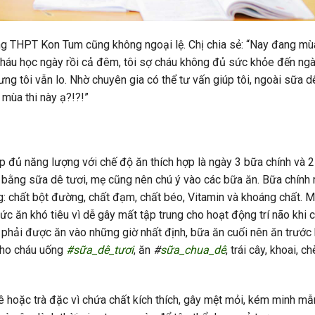
ng THPT Kon Tum cũng không ngoại lệ. Chị chia sẻ: “Nay đang mùa
 cháu học ngày rồi cả đêm, tôi sợ cháu không đủ sức khỏe đến ngà
ng tôi vẫn lo. Nhờ chuyên gia có thể tư vấn giúp tôi, ngoài sữa dê
 mùa thi này ạ?!?!”
p đủ năng lượng với chế độ ăn thích hợp là ngày 3 bữa chính và 2
 bằng sữa dê tươi, mẹ cũng nên chú ý vào các bữa ăn. Bữa chính
 chất bột đường, chất đạm, chất béo, Vitamin và khoáng chất. 
 ăn khó tiêu vì dễ gây mất tập trung cho hoạt động trí não khi c
ì phải được ăn vào những giờ nhất định, bữa ăn cuối nên ăn trước 
 cho cháu uống
#sữa_dê_tươi
, ăn
#
sữa_chua_dê
, trái cây, khoai, 
ê hoặc trà đặc vì chứa chất kích thích, gây mệt mỏi, kém minh mẫ