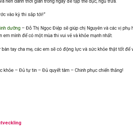
 nên dành thời gian trong ngày để tập thể dục, ngủ trưa.
c vào kỳ thi sắp tới!”
dinh dưỡng
– Đỗ Thị Ngọc Điệp sẽ giúp chị Nguyên và các vị phụ 
n em mình để có một mùa thi vui vẻ và khỏe mạnh nhất.
ừ bàn tay cha mẹ, các em sẽ có động lực và sức khỏe thật tốt để 
c khỏe – Đủ tự tin – Đủ quyết tâm – Chinh phục chiến thắng!
utveckling