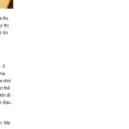
 thi,
y thi
 tôi
 -3
 mẹ
Mẹ nhớ
ơ thể
khi đi
chè đậu…
n. Mẹ