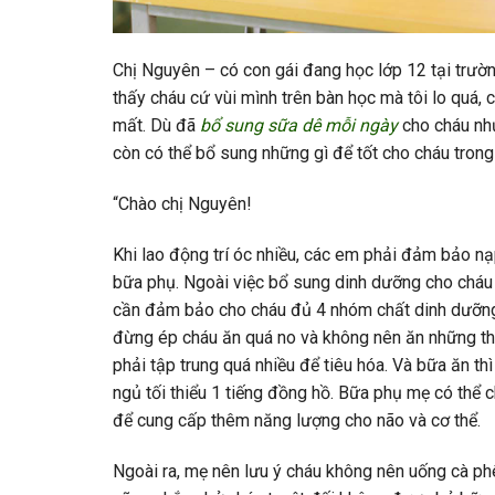
Chị Nguyên – có con gái đang học lớp 12 tại trườ
thấy cháu cứ vùi mình trên bàn học mà tôi lo quá,
mất. Dù đã
bổ sung sữa dê mỗi ngày
cho cháu như
còn có thể bổ sung những gì để tốt cho cháu trong
“Chào chị Nguyên!
Khi lao động trí óc nhiều, các em phải đảm bảo nạ
bữa phụ. Ngoài việc bổ sung dinh dưỡng cho cháu
cần đảm bảo cho cháu đủ 4 nhóm chất dinh dưỡng:
đừng ép cháu ăn quá no và không nên ăn những thức
phải tập trung quá nhiều để tiêu hóa. Và bữa ăn th
ngủ tối thiểu 1 tiếng đồng hồ. Bữa phụ mẹ có thể
để cung cấp thêm năng lượng cho não và cơ thể.
Ngoài ra, mẹ nên lưu ý cháu không nên uống cà ph