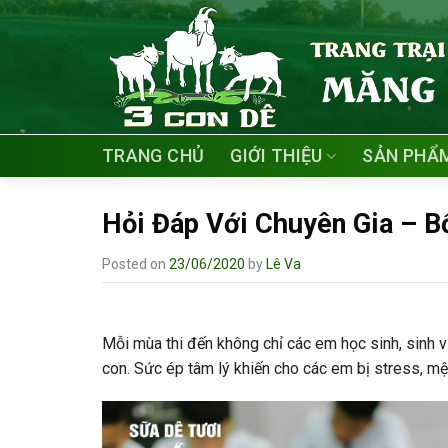
Skip
to
content
TRANG CHỦ
GIỚI THIỆU
SẢN PHẨ
Hỏi Đáp Với Chuyên Gia – B
Posted on
23/06/2020
by
Lê Va
Mỗi mùa thi đến không chỉ các em học sinh, sinh 
con. Sức ép tâm lý khiến cho các em bị stress, mệ