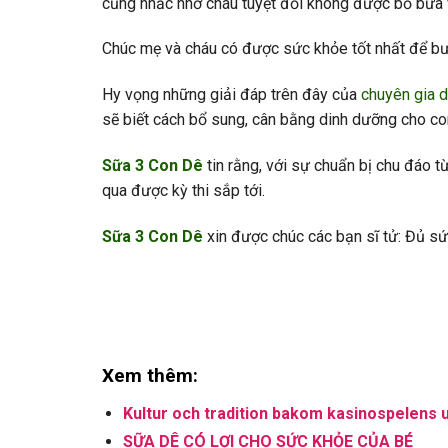
cũng nhắc nhở cháu tuyệt đối không được bỏ bữa và
Chúc mẹ và cháu có được sức khỏe tốt nhất để bướ
Hy vọng những giải đáp trên đây của
chuyên gia 
sẽ biết cách bổ sung, cân bằng dinh dưỡng cho co
Sữa 3 Con Dê
tin rằng, với sự chuẩn bị chu đáo t
qua được kỳ thi sắp tới.
Sữa 3 Con Dê
xin được chúc các bạn sĩ tử: Đủ sứ
Xem thêm:
Kultur och tradition bakom kasinospelens 
SỮA DÊ CÓ LỢI CHO SỨC KHỎE CỦA BÉ