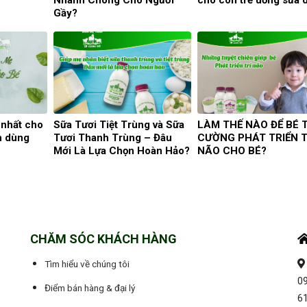
Gầy?
 nhất cho
Sữa Tươi Tiệt Trùng và Sữa
LÀM THẾ NÀO ĐỂ BÉ 
n dùng
Tươi Thanh Trùng – Đâu
CƯỜNG PHÁT TRIỂN T
Mới Là Lựa Chọn Hoàn Hảo?
NÃO CHO BÉ?
CHĂM SÓC KHÁCH HÀNG
Tìm hiểu về chúng tôi
09
Điểm bán hàng & đại lý
6