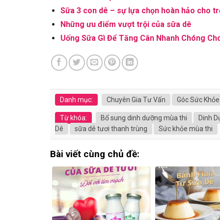
Sữa 3 con dê – sự lựa chọn hoàn hảo cho t
Những ưu điểm vượt trội của sữa dê
Uống Sữa Gì Để Tăng Cân Nhanh Chóng Ch
Danh mục:
Chuyên Gia Tư Vấn
Góc Sức Khỏe
Từ khóa:
Bổ sung dinh dưỡng mùa thi
Dinh D
Dê
sữa dê tươi thanh trùng
Sức khỏe mùa thi
Bài viết cùng chủ đề: