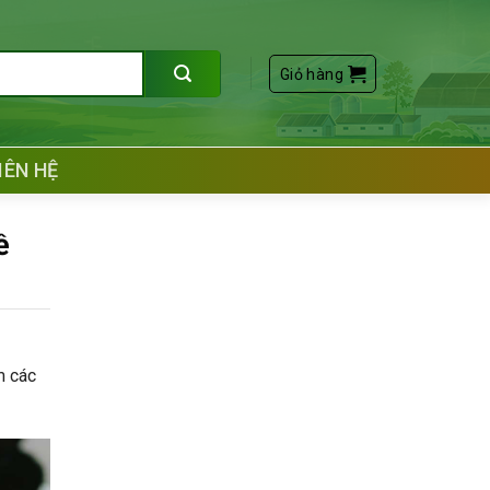
Giỏ hàng
IÊN HỆ
ề
m các