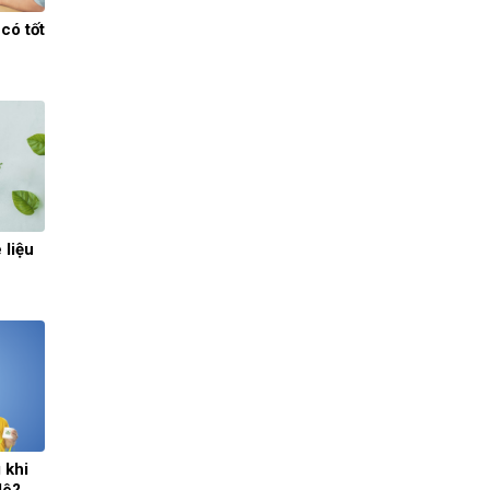
có tốt
 liệu
 khi
dê?