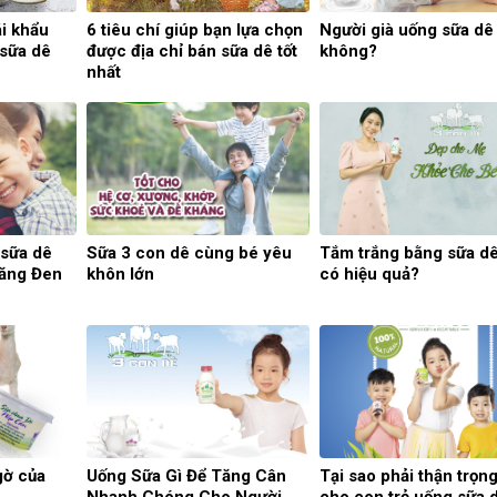
i khẩu
6 tiêu chí giúp bạn lựa chọn
Người già uống sữa dê 
 sữa dê
được địa chỉ bán sữa dê tốt
không?
nhất
 sữa dê
Sữa 3 con dê cùng bé yêu
Tắm trắng bằng sữa dê
 Măng Đen
khôn lớn
có hiệu quả?
ờ của
Uống Sữa Gì Để Tăng Cân
Tại sao phải thận trọng
Nhanh Chóng Cho Người
cho con trẻ uống sữa 