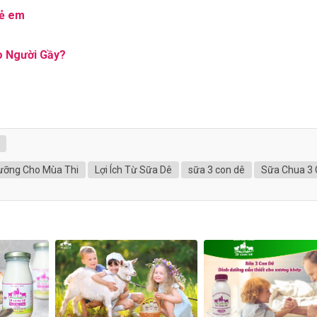
rẻ em
o Người Gầy?
ưỡng Cho Mùa Thi
Lợi Ích Từ Sữa Dê
sữa 3 con dê
Sữa Chua 3