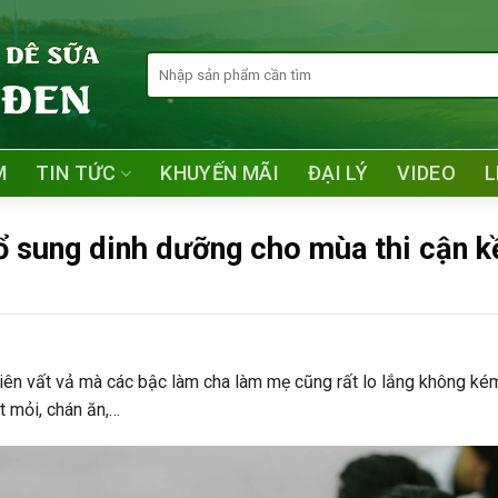
Tìm
kiếm:
M
TIN TỨC
KHUYẾN MÃI
ĐẠI LÝ
VIDEO
L
ổ sung dinh dưỡng cho mùa thi cận k
viên vất vả mà các bậc làm cha làm mẹ cũng rất lo lắng không ké
t mỏi, chán ăn,…