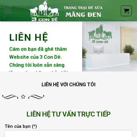
Skip
to
content
LIÊN HỆ
Cám ơn bạn đã ghé thăm
Website của 3 Con Dê.
Chúng tôi luôn sẵn sàng
lắng nghe những phản hồi
cũng như sự quan tâm của
LIÊN HỆ VỚI CHÚNG TÔI
bạn đối với dịch vụ và sản
phẩm. Ý kiến của bạn với
chúng tôi rất quan trọng và
giúp chúng tôi phục vụ bạn
LIÊN HỆ TƯ VẤN TRỰC TIẾP
ngày một tốt hơn.
Tên của bạn (*)
Liên Hệ Với Chúng Tôi