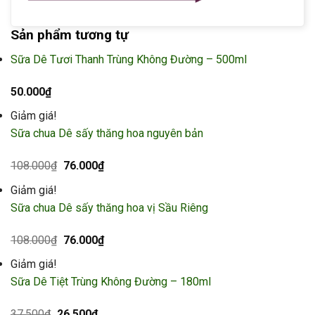
Sản phẩm tương tự
Sữa Dê Tươi Thanh Trùng Không Đường – 500ml
50.000
₫
Giảm giá!
Sữa chua Dê sấy thăng hoa nguyên bản
Giá
Giá
108.000
₫
76.000
₫
gốc
hiện
là:
tại
Giảm giá!
108.000₫.
là:
76.000₫.
Sữa chua Dê sấy thăng hoa vị Sầu Riêng
Giá
Giá
108.000
₫
76.000
₫
gốc
hiện
là:
tại
Giảm giá!
108.000₫.
là:
76.000₫.
Sữa Dê Tiệt Trùng Không Đường – 180ml
Giá
Giá
37.500
₫
26.500
₫